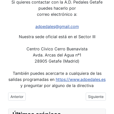
Si quieres contactar con la A.D. Pedales Getafe
puedes hacerlo por
correo electrónico a:
adpedales@gmail.com
Nuestra sede oficial está en el Sector III
Centro Cívico Cerro Buenavista
Avda. Arcas del Agua nº1
28905 Getafe (Madrid)
También puedes acercarte a cualquiera de las
salidas programadas en
https://www.adpedales.es
y preguntar por alguno de la directiva
Artículo anterior: Enlaces web
Artículo siguie
Anterior
Siguiente