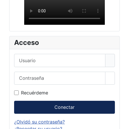
Acceso
Usuario
Contraseña
Mostrar 
Recuérdeme
Conectar
¿Olvidó su contraseña?
¿Recordar su usuario?