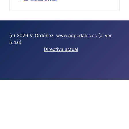
(c) 2026 V. Ordóñez. www.adpedales.es (J. ver
5.4.6)
Directiva actual