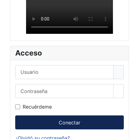
Acceso
Usuario
Contraseña
Mostrar 
Recuérdeme
Conectar
¿Olvidó su contraseña?