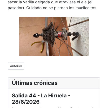
sacar la varilla delgada que atraviesa el eje (el
pasador). Cuidado no se pierdan los muellecitos.
Artículo anterior: Caja corta y 32 dientes
Anterior
Últimas crónicas
Salida 44 - La Hiruela -
28/6/2026