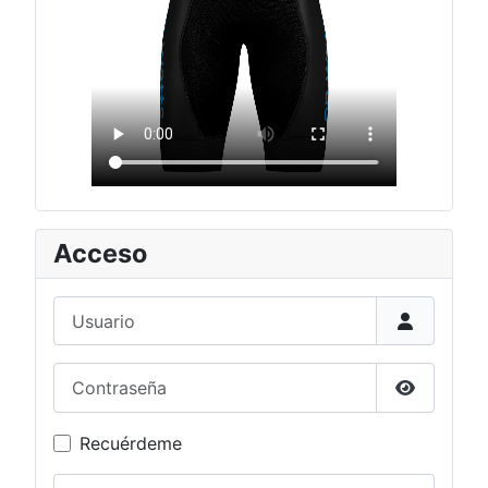
Acceso
Usuario
Contraseña
Mostrar c
Recuérdeme